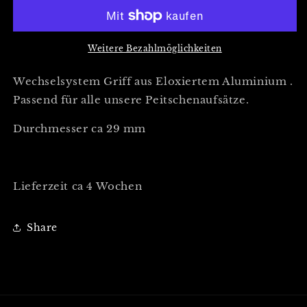
Griff
Griff
aus
aus
eloxiertem
eloxiertem
Aluminium
Aluminium
Weitere Bezahlmöglichkeiten
Wechselsystem Griff aus Eloxiertem Aluminium .
Passend für alle unsere Peitschenaufsätze.
Durchmesser ca 29 mm
Lieferzeit ca 4 Wochen
Share