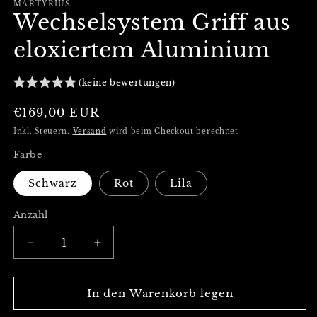
MARTYRIUS
Wechselsystem Griff aus
eloxiertem Aluminium
(keine bewertungen)
Normaler
€169,00 EUR
Preis
Inkl. Steuern.
Versand
wird beim Checkout berechnet
Farbe
Schwarz
Rot
Lila
Anzahl
Verringere
Erhöhe
die
die
Menge
Menge
für
für
In den Warenkorb legen
Wechselsystem
Wechselsystem