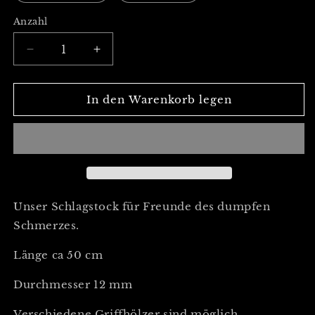
Anzahl
Verringere
Erhöhe
die
die
Menge
Menge
für
für
In den Warenkorb legen
Schlagstock
Schlagstock
mit
mit
12
12
mm
mm
Carbon
Carbon
Stab
Stab
Unser Schlagstock für Freunde des dumpfen
Schmerzes.
Länge ca 50 cm
Durchmesser 12 mm
Verschiedene Griffhölzer sind möglich