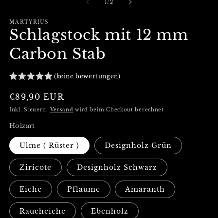
in
von
1
/
2
ö
Modal
öffnen
MARTYRIUS
Schlagstock mit 12 mm
Carbon Stab
(keine bewertungen)
Normaler
€89,90 EUR
Preis
Inkl. Steuern.
Versand
wird beim Checkout berechnet
Holzart
Ulme ( Rüster )
Designholz Grün
Ziricote
Designholz Schwarz
Eiche
Pflaume
Amaranth
Raucheiche
Ebenholz