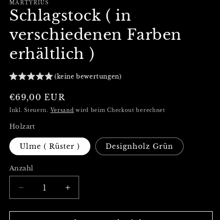
MARTYRIUS
Schlagstock ( in
verschiedenen Farben
erhältlich )
(keine bewertungen)
Normaler
€69,00 EUR
Preis
Inkl. Steuern.
Versand
wird beim Checkout berechnet
Holzart
Ulme ( Rüster )
Designholz Grün
Anzahl
Verringere
Erhöhe
die
die
Menge
Menge