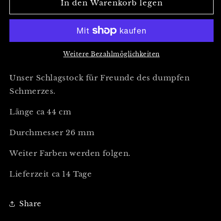
für
für
In den Warenkorb legen
Schlagstock
Schlagstock
(
(
in
in
verschiedenen
verschiedenen
Farben
Farben
Weitere Bezahlmöglichkeiten
erhältlich
erhältlich
)
)
Unser Schlagstock für Freunde des dumpfen
Schmerzes.
Länge ca 44 cm
Durchmesser 26 mm
Weiter Farben werden folgen.
Lieferzeit ca 14 Tage
Share