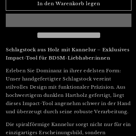
für
für
In den Warenkorb legen
Schlagstock
Schlagstock
aus
aus
Holz
Holz
mit
mit
Kannelur
Kannelur
Schlagstock aus Holz mit Kannelur – Exklusives
Impact-Tool für BDSM-Liebhaber:innen
Erleben Sie Dominanz in ihrer edelsten Form:
Unser handgefertigter Schlagstock vereint
stilvolles Design mit funktionaler Präzision. Aus
hochwertigem dunklen Hartholz gefertigt, liegt
dieses Impact-Tool angenehm schwer in der Hand
und überzeugt durch seine robuste Verarbeitung.
Die spiralförmige Kannelur sorgt nicht nur für ein
einzigartiges Erscheinungsbild, sondern