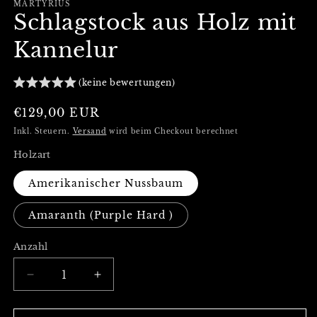
MARTYRIUS
Schlagstock aus Holz mit
Kannelur
(keine bewertungen)
Normaler
€129,00 EUR
Preis
Inkl. Steuern.
Versand
wird beim Checkout berechnet
Holzart
Amerikanischer Nussbaum
Amaranth (Purple Hard )
Anzahl
Verringere
Erhöhe
die
die
Menge
Menge