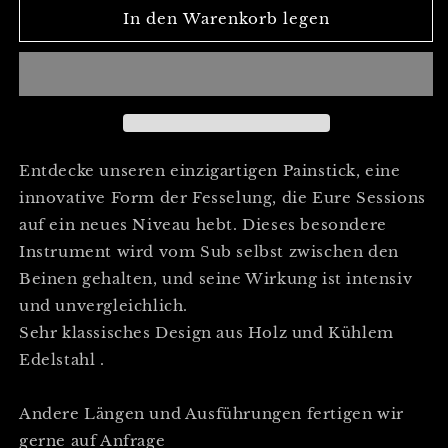
für
für
In den Warenkorb legen
Painstick
Painstick
aus
aus
schwarzem
schwarzem
Designholz
Designholz
Entdecke unseren einzigartigen Painstick, eine
innovative Form der Fesselung, die Eure Sessions
auf ein neues Niveau hebt. Dieses besondere
Instrument wird vom Sub selbst zwischen den
Beinen gehalten, und seine Wirkung ist intensiv
und unvergleichlich.
Sehr klassisches Design aus Holz und Kühlem
Edelstahl .
Andere Längen und Ausführungen fertigen wir
gerne auf Anfrage