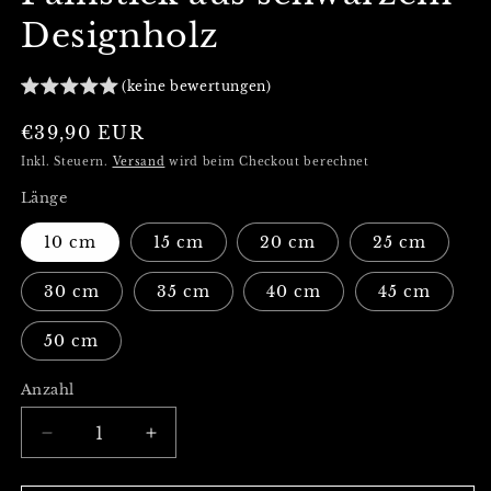
Designholz
(keine bewertungen)
Normaler
€39,90 EUR
Preis
Inkl. Steuern.
Versand
wird beim Checkout berechnet
Länge
10 cm
15 cm
20 cm
25 cm
30 cm
35 cm
40 cm
45 cm
50 cm
Anzahl
Verringere
Erhöhe
die
die
Menge
Menge