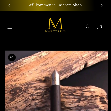
Direkt
zum
Willkommen in unserem Shop
Exkl
Inhalt
Warenkorb
duktinformationen
ingen