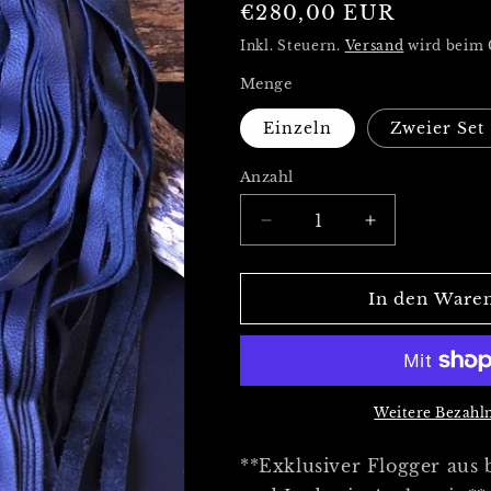
Normaler
€280,00 EUR
Preis
Inkl. Steuern.
Versand
wird beim 
Menge
Einzeln
Zweier Set
Anzahl
Verringere
Erhöhe
die
die
Menge
Menge
für
für
In den Ware
Flogger
Flogger
mit
mit
Kettengelenk
Kettengelenk
und
und
Griff
Griff
Weitere Bezahl
mit
mit
Holzkugel
Holzkugel
**Exklusiver Flogger aus
aus
aus