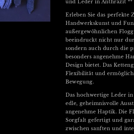
und Leder in Anthrazit **
blauem
blauem
Designholz
Designholz
Erleben Sie das perfekte
Handwerkskunst und Funkt
außergewöhnlichen Flogge
beeindruckt nicht nur dur
sondern auch durch die pr
besonders angenehme Han
Design bietet. Das Ketten
Flexibilität und ermöglich
Bewegung.
Das hochwertige Leder in
edle, geheimnisvolle Auss
angenehme Haptik. Die Fl
Sorgfalt gefertigt und ga
zwischen sanften und inte